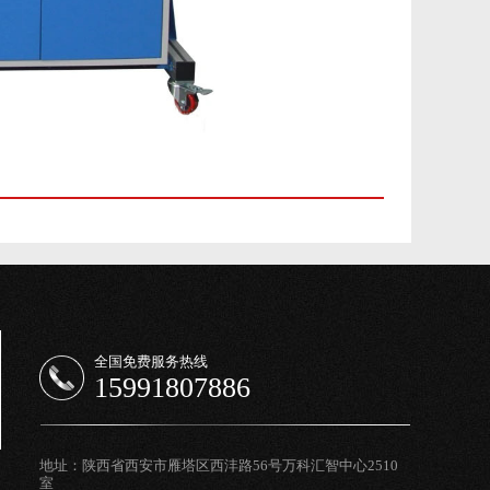
全国免费服务热线
15991807886
地址：陕西省西安市雁塔区西沣路56号万科汇智中心2510
室